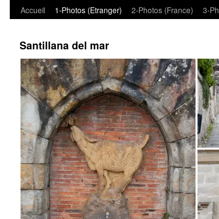
Aller
Accueil
1-Photos (Etranger)
2-Photos (France)
3-Ph
au
Santillana del mar
contenu