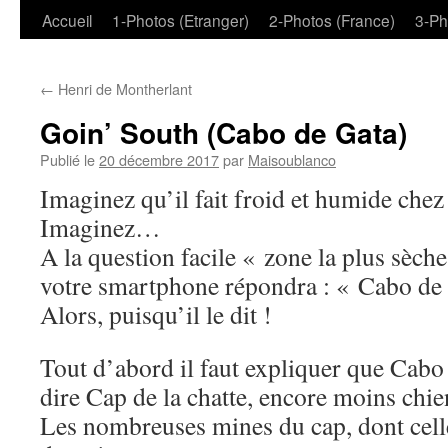
Aller
Accueil
1-Photos (Etranger)
2-Photos (France)
3-Ph
au
←
Henri de Montherlant
contenu
Goin’ South (Cabo de Gata)
Publié le
20 décembre 2017
par
Maisoublanco
Imaginez qu’il fait froid et humide che
Imaginez…
A la question facile « zone la plus sèch
votre smartphone répondra : « Cabo de 
Alors, puisqu’il le dit !
Tout d’abord il faut expliquer que Cabo
dire Cap de la chatte, encore moins chien
Les nombreuses mines du cap, dont celle