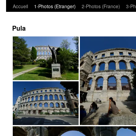
Aller
Accueil
1-Photos (Etranger)
2-Photos (France)
3-Ph
au
Pula
contenu