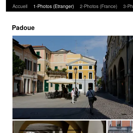
Aller
Accueil
1-Photos (Etranger)
2-Photos (France)
3-Ph
au
Padoue
contenu