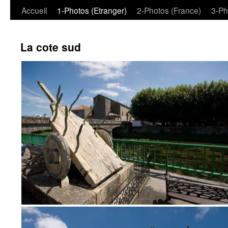
Aller
Accueil
1-Photos (Etranger)
2-Photos (France)
3-Ph
au
La cote sud
contenu