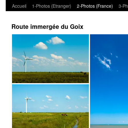
Aller
Accueil
1-Photos (Etranger)
2-Photos (France)
3-Ph
au
Route immergée du Goix
contenu