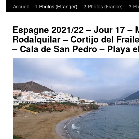
Aller
Accueil
1-Photos (Etranger)
2-Photos (France)
3-Ph
au
Espagne 2021/22 – Jour 17 – M
contenu
Rodalquilar – Cortijo del Frai
– Cala de San Pedro – Playa e