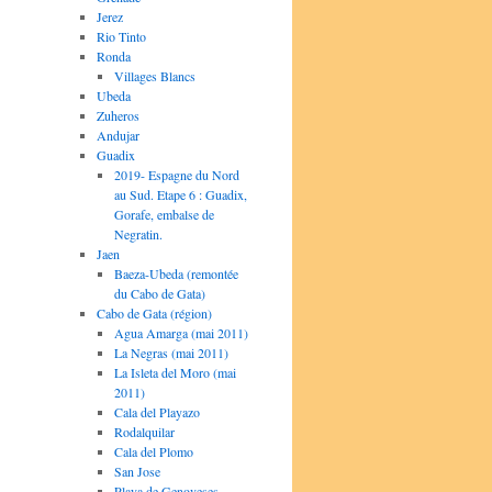
Jerez
Rio Tinto
Ronda
Villages Blancs
Ubeda
Zuheros
Andujar
Guadix
2019- Espagne du Nord
au Sud. Etape 6 : Guadix,
Gorafe, embalse de
Negratin.
Jaen
Baeza-Ubeda (remontée
du Cabo de Gata)
Cabo de Gata (région)
Agua Amarga (mai 2011)
La Negras (mai 2011)
La Isleta del Moro (mai
2011)
Cala del Playazo
Rodalquilar
Cala del Plomo
San Jose
Playa de Genoveses