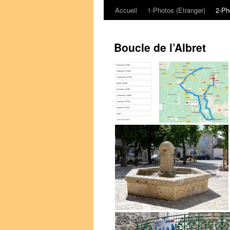
Accueil
1-Photos (Etranger)
2-Ph
Aller
au
Boucle de l’Albret
contenu