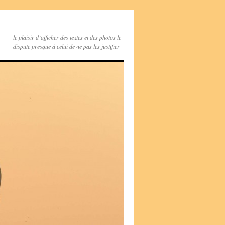
le plaisir d’afficher des textes et des photos le
dispute presque à celui de ne pas les justifier