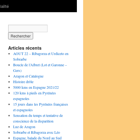
ialité
Articles récents
AOUT 22 – Ribagorza et Urdiceto en
Sobrarbe
Boucle de l’Albret (Lot et Garonne –
Gers)
Aragon et Catalogne
Histoire drôle
5000 kms en Espagne 2021/22
120 kms à pieds en Pyrénées
espagnoles
15 jours dans les Pyrénées françaises
et espagnoles
Sensation du temps et tentative de
conscience de la disparition
Luz de Aragon
Sobrarbe et Ribagorza avec Léo
Espagne, balade du Nord au Sud