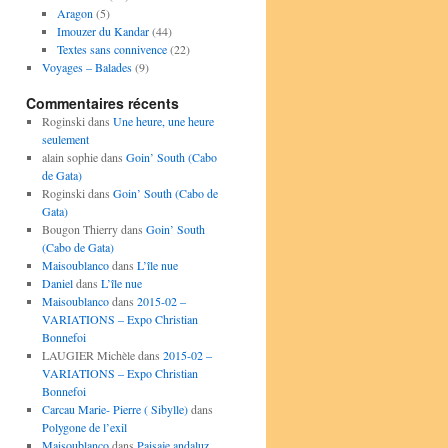
Aragon
(5)
Imouzer du Kandar
(44)
Textes sans connivence
(22)
Voyages – Balades
(9)
Commentaires récents
Roginski
dans
Une heure, une heure
seulement
alain sophie
dans
Goin’ South (Cabo
de Gata)
Roginski
dans
Goin’ South (Cabo de
Gata)
Bougon Thierry
dans
Goin’ South
(Cabo de Gata)
Maisoublanco
dans
L’île nue
Daniel
dans
L’île nue
Maisoublanco
dans
2015-02 –
VARIATIONS – Expo Christian
Bonnefoi
LAUGIER Michèle
dans
2015-02 –
VARIATIONS – Expo Christian
Bonnefoi
Carcau Marie- Pierre ( Sibylle)
dans
Polygone de l’exil
Maisoublanco
dans
Paisaje andaluz