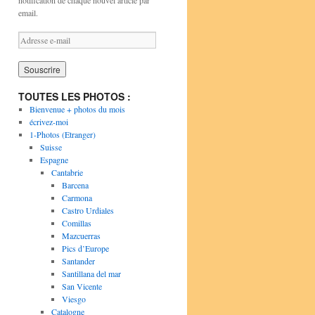
notification de chaque nouvel article par
email.
A
d
r
e
s
TOUTES LES PHOTOS :
s
Bienvenue + photos du mois
e
écrivez-moi
e
1-Photos (Etranger)
-
Suisse
m
Espagne
a
Cantabrie
i
Barcena
l
Carmona
Castro Urdiales
Comillas
Mazcuerras
Pics d’Europe
Santander
Santillana del mar
San Vicente
Viesgo
Catalogne