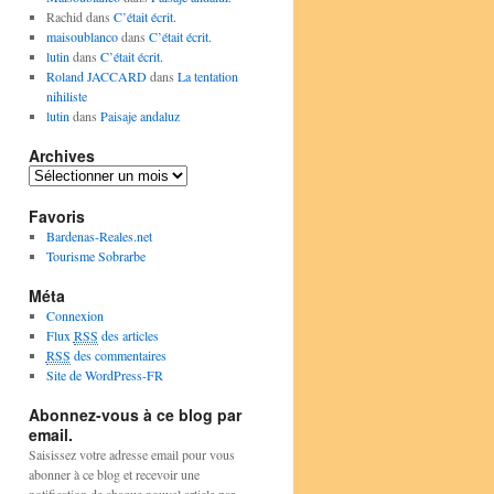
Rachid
dans
C’était écrit.
maisoublanco
dans
C’était écrit.
lutin
dans
C’était écrit.
Roland JACCARD
dans
La tentation
nihiliste
lutin
dans
Paisaje andaluz
Archives
Archives
Favoris
Bardenas-Reales.net
Tourisme Sobrarbe
Méta
Connexion
Flux
RSS
des articles
RSS
des commentaires
Site de WordPress-FR
Abonnez-vous à ce blog par
email.
Saisissez votre adresse email pour vous
abonner à ce blog et recevoir une