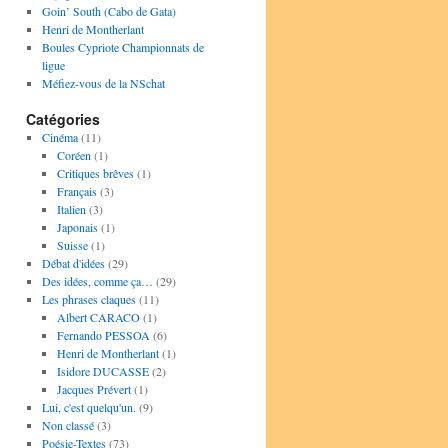
Goin’ South (Cabo de Gata)
Henri de Montherlant
Boules Cypriote Championnats de
ligue
Méfiez-vous de la NSchat
Catégories
Cinéma
(11)
Coréen
(1)
Critiques brêves
(1)
Français
(3)
Italien
(3)
Japonais
(1)
Suisse
(1)
Débat d'idées
(29)
Des idées, comme ça…
(29)
Les phrases claques
(11)
Albert CARACO
(1)
Fernando PESSOA
(6)
Henri de Montherlant
(1)
Isidore DUCASSE
(2)
Jacques Prévert
(1)
Lui, c'est quelqu'un.
(9)
Non classé
(3)
Poésie-Textes
(73)