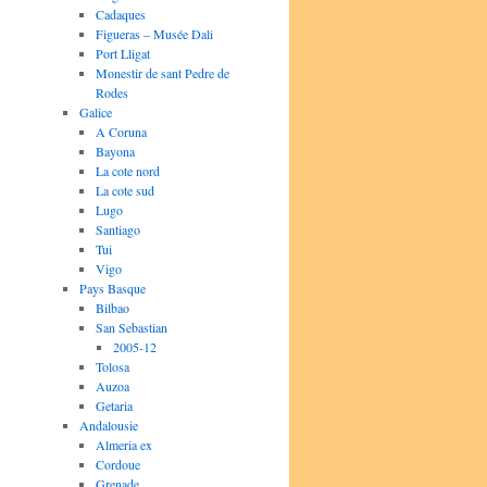
Cadaques
Figueras – Musée Dali
Port Lligat
Monestir de sant Pedre de
Rodes
Galice
A Coruna
Bayona
La cote nord
La cote sud
Lugo
Santiago
Tui
Vigo
Pays Basque
Bilbao
San Sebastian
2005-12
Tolosa
Auzoa
Getaria
Andalousie
Almeria ex
Cordoue
Grenade