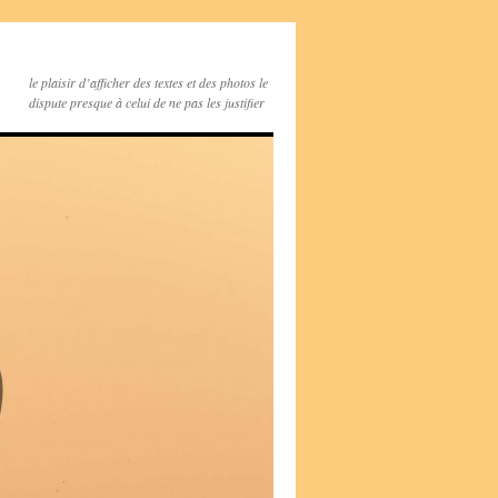
le plaisir d’afficher des textes et des photos le
dispute presque à celui de ne pas les justifier