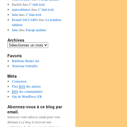
Rachid
dans
C’était écrit.
maisoublanco
dans
C’était écrit.
lutin
dans
C’était écrit.
Roland JACCARD
dans
La tentation
nihiliste
lutin
dans
Paisaje andaluz
Archives
Archives
Favoris
Bardenas-Reales.net
Tourisme Sobrarbe
Méta
Connexion
Flux
RSS
des articles
RSS
des commentaires
Site de WordPress-FR
Abonnez-vous à ce blog par
email.
Saisissez votre adresse email pour vous
abonner à ce blog et recevoir une