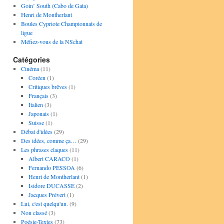
Goin’ South (Cabo de Gata)
Henri de Montherlant
Boules Cypriote Championnats de
ligue
Méfiez-vous de la NSchat
Catégories
Cinéma
(11)
Coréen
(1)
Critiques brêves
(1)
Français
(3)
Italien
(3)
Japonais
(1)
Suisse
(1)
Débat d'idées
(29)
Des idées, comme ça…
(29)
Les phrases claques
(11)
Albert CARACO
(1)
Fernando PESSOA
(6)
Henri de Montherlant
(1)
Isidore DUCASSE
(2)
Jacques Prévert
(1)
Lui, c'est quelqu'un.
(9)
Non classé
(3)
Poésie-Textes
(73)