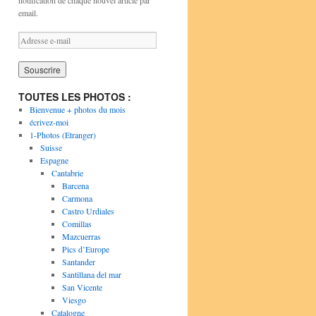
notification de chaque nouvel article par
email.
A
d
r
e
s
TOUTES LES PHOTOS :
s
Bienvenue + photos du mois
e
écrivez-moi
e
1-Photos (Etranger)
-
Suisse
m
Espagne
a
Cantabrie
i
Barcena
l
Carmona
Castro Urdiales
Comillas
Mazcuerras
Pics d’Europe
Santander
Santillana del mar
San Vicente
Viesgo
Catalogne