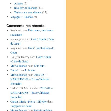
Aragon
(5)
Imouzer du Kandar
(44)
Textes sans connivence
(22)
Voyages – Balades
(9)
Commentaires récents
Roginski
dans
Une heure, une heure
seulement
alain sophie
dans
Goin’ South (Cabo
de Gata)
Roginski
dans
Goin’ South (Cabo de
Gata)
Bougon Thierry
dans
Goin’ South
(Cabo de Gata)
Maisoublanco
dans
L’île nue
Daniel
dans
L’île nue
Maisoublanco
dans
2015-02 –
VARIATIONS – Expo Christian
Bonnefoi
LAUGIER Michèle
dans
2015-02 –
VARIATIONS – Expo Christian
Bonnefoi
Carcau Marie- Pierre ( Sibylle)
dans
Polygone de l’exil
Maisoublanco
dans
Paisaje andaluz