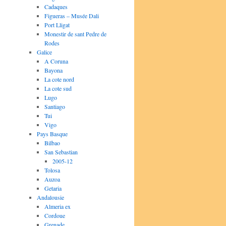
Cadaques
Figueras – Musée Dali
Port Lligat
Monestir de sant Pedre de
Rodes
Galice
A Coruna
Bayona
La cote nord
La cote sud
Lugo
Santiago
Tui
Vigo
Pays Basque
Bilbao
San Sebastian
2005-12
Tolosa
Auzoa
Getaria
Andalousie
Almeria ex
Cordoue
Grenade