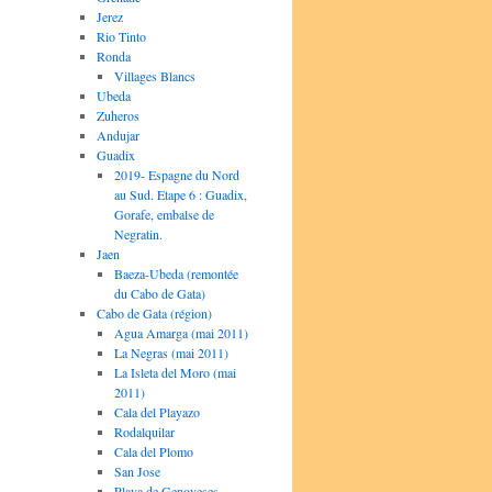
Jerez
Rio Tinto
Ronda
Villages Blancs
Ubeda
Zuheros
Andujar
Guadix
2019- Espagne du Nord
au Sud. Etape 6 : Guadix,
Gorafe, embalse de
Negratin.
Jaen
Baeza-Ubeda (remontée
du Cabo de Gata)
Cabo de Gata (région)
Agua Amarga (mai 2011)
La Negras (mai 2011)
La Isleta del Moro (mai
2011)
Cala del Playazo
Rodalquilar
Cala del Plomo
San Jose
Playa de Genoveses