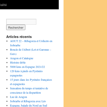
ialité
Articles récents
AOUT 22 – Ribagorza et Urdiceto en
Sobrarbe
Boucle de l’Albret (Lot et Garonne –
Gers)
Aragon et Catalogne
Histoire drôle
5000 kms en Espagne 2021/22
120 kms à pieds en Pyrénées
espagnoles
15 jours dans les Pyrénées françaises
et espagnoles
Sensation du temps et tentative de
conscience de la disparition
Luz de Aragon
Sobrarbe et Ribagorza avec Léo
Espagne, balade du Nord au Sud