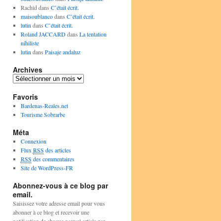
Rachid
dans
C’était écrit.
maisoublanco
dans
C’était écrit.
lutin
dans
C’était écrit.
Roland JACCARD
dans
La tentation
nihiliste
lutin
dans
Paisaje andaluz
Archives
Archives
Favoris
Bardenas-Reales.net
Tourisme Sobrarbe
Méta
Connexion
Flux
RSS
des articles
RSS
des commentaires
Site de WordPress-FR
Abonnez-vous à ce blog par
email.
Saisissez votre adresse email pour vous
abonner à ce blog et recevoir une