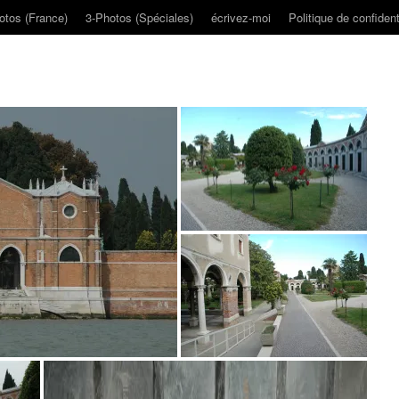
otos (France)
3-Photos (Spéciales)
écrivez-moi
Politique de confident