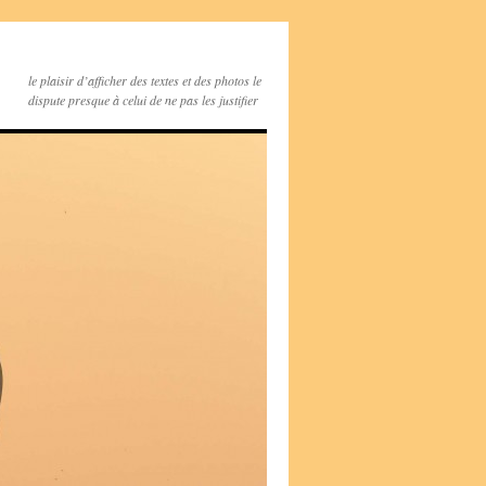
le plaisir d’afficher des textes et des photos le
dispute presque à celui de ne pas les justifier