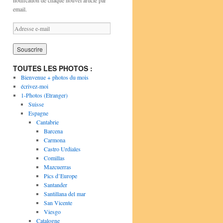
notification de chaque nouvel article par
email.
A
d
r
e
s
TOUTES LES PHOTOS :
s
Bienvenue + photos du mois
e
écrivez-moi
e
1-Photos (Etranger)
-
Suisse
m
Espagne
a
Cantabrie
i
Barcena
l
Carmona
Castro Urdiales
Comillas
Mazcuerras
Pics d’Europe
Santander
Santillana del mar
San Vicente
Viesgo
Catalogne