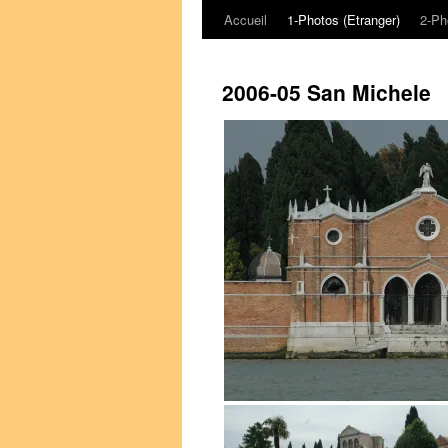
Accueil
1-Photos (Etranger)
2-Ph
Aller
au
2006-05 San Michele
contenu