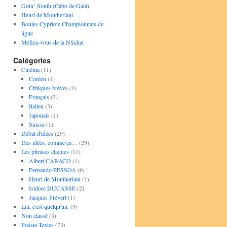
Goin’ South (Cabo de Gata)
Henri de Montherlant
Boules Cypriote Championnats de
ligue
Méfiez-vous de la NSchat
Catégories
Cinéma
(11)
Coréen
(1)
Critiques brêves
(1)
Français
(3)
Italien
(3)
Japonais
(1)
Suisse
(1)
Débat d'idées
(29)
Des idées, comme ça…
(29)
Les phrases claques
(11)
Albert CARACO
(1)
Fernando PESSOA
(6)
Henri de Montherlant
(1)
Isidore DUCASSE
(2)
Jacques Prévert
(1)
Lui, c'est quelqu'un.
(9)
Non classé
(3)
Poésie-Textes
(73)