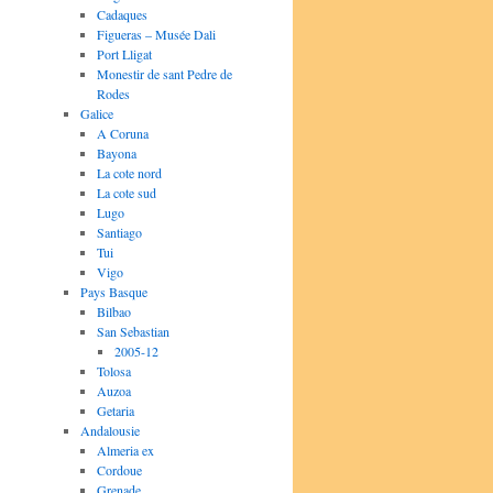
Cadaques
Figueras – Musée Dali
Port Lligat
Monestir de sant Pedre de
Rodes
Galice
A Coruna
Bayona
La cote nord
La cote sud
Lugo
Santiago
Tui
Vigo
Pays Basque
Bilbao
San Sebastian
2005-12
Tolosa
Auzoa
Getaria
Andalousie
Almeria ex
Cordoue
Grenade