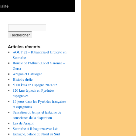
ialité
Articles récents
AOUT 22 – Ribagorza et Urdiceto en
Sobrarbe
Boucle de l’Albret (Lot et Garonne –
Gers)
Aragon et Catalogne
Histoire drôle
5000 kms en Espagne 2021/22
120 kms à pieds en Pyrénées
espagnoles
15 jours dans les Pyrénées françaises
et espagnoles
Sensation du temps et tentative de
conscience de la disparition
Luz de Aragon
Sobrarbe et Ribagorza avec Léo
Espagne, balade du Nord au Sud