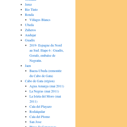
Jerez
Rio Tinto
Ronda
Villages Blancs
Ubeda
Zuheros
Andujar
Guadix
2019- Espagne du Nord
au Sud. Etape 6 : Guadix,
Gorafe, embalse de
Negratin.
Jaen
Baeza-Ubeda (remontée
du Cabo de Gata)
Cabo de Gata (région)
Agua Amarga (mai 2011)
La Negras (mai 2011)
La Isleta del Moro (mai
2011)
Cala del Playazo
Rodalquilar
Cala del Plomo
San Jose
Playa de Genoveses