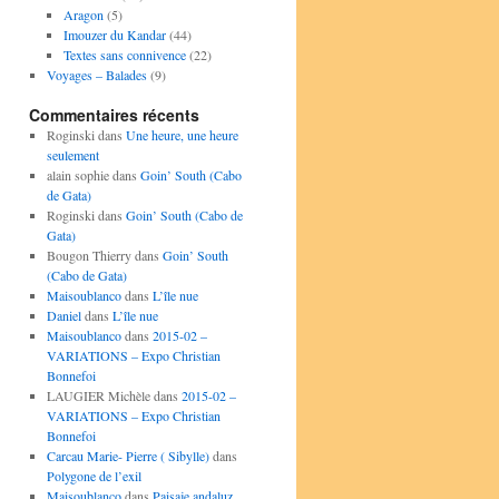
Aragon
(5)
Imouzer du Kandar
(44)
Textes sans connivence
(22)
Voyages – Balades
(9)
Commentaires récents
Roginski
dans
Une heure, une heure
seulement
alain sophie
dans
Goin’ South (Cabo
de Gata)
Roginski
dans
Goin’ South (Cabo de
Gata)
Bougon Thierry
dans
Goin’ South
(Cabo de Gata)
Maisoublanco
dans
L’île nue
Daniel
dans
L’île nue
Maisoublanco
dans
2015-02 –
VARIATIONS – Expo Christian
Bonnefoi
LAUGIER Michèle
dans
2015-02 –
VARIATIONS – Expo Christian
Bonnefoi
Carcau Marie- Pierre ( Sibylle)
dans
Polygone de l’exil
Maisoublanco
dans
Paisaje andaluz