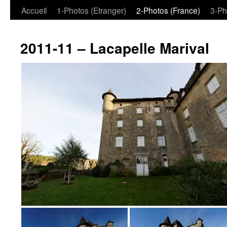
Aller
Accueil
1-Photos (Etranger)
2-Photos (France)
3-Ph
au
2011-11 – Lacapelle Marival
contenu