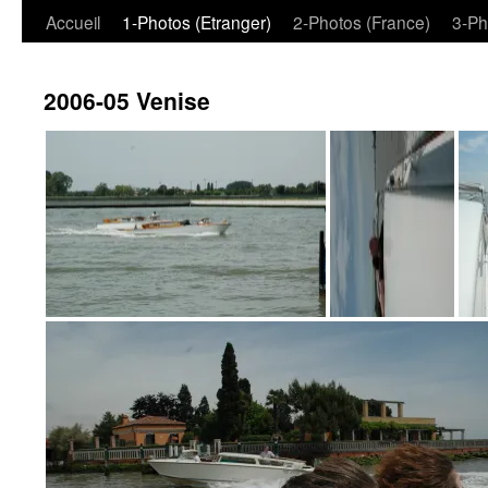
Aller
Accueil
1-Photos (Etranger)
2-Photos (France)
3-Ph
au
2006-05 Venise
contenu