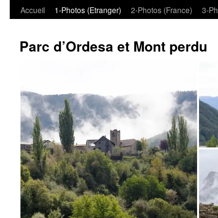
Aller
Accueil
1-Photos (Etranger)
2-Photos (France)
3-Ph
au
Parc d’Ordesa et Mont perdu
contenu