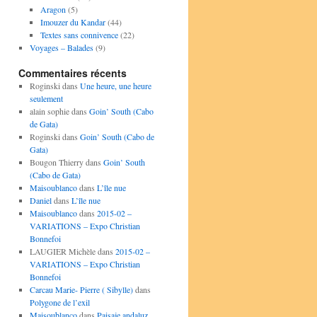
Aragon
(5)
Imouzer du Kandar
(44)
Textes sans connivence
(22)
Voyages – Balades
(9)
Commentaires récents
Roginski
dans
Une heure, une heure
seulement
alain sophie
dans
Goin’ South (Cabo
de Gata)
Roginski
dans
Goin’ South (Cabo de
Gata)
Bougon Thierry
dans
Goin’ South
(Cabo de Gata)
Maisoublanco
dans
L’île nue
Daniel
dans
L’île nue
Maisoublanco
dans
2015-02 –
VARIATIONS – Expo Christian
Bonnefoi
LAUGIER Michèle
dans
2015-02 –
VARIATIONS – Expo Christian
Bonnefoi
Carcau Marie- Pierre ( Sibylle)
dans
Polygone de l’exil
Maisoublanco
dans
Paisaje andaluz