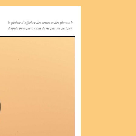
le plaisir d’afficher des textes et des photos le
dispute presque à celui de ne pas les justifier