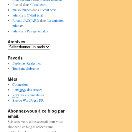
Rachid
dans
C’était écrit.
maisoublanco
dans
C’était écrit.
lutin
dans
C’était écrit.
Roland JACCARD
dans
La tentation
nihiliste
lutin
dans
Paisaje andaluz
Archives
Archives
Favoris
Bardenas-Reales.net
Tourisme Sobrarbe
Méta
Connexion
Flux
RSS
des articles
RSS
des commentaires
Site de WordPress-FR
Abonnez-vous à ce blog par
email.
Saisissez votre adresse email pour vous
abonner à ce blog et recevoir une