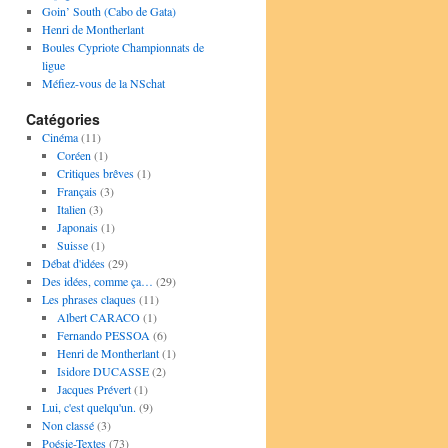
Goin’ South (Cabo de Gata)
Henri de Montherlant
Boules Cypriote Championnats de
ligue
Méfiez-vous de la NSchat
Catégories
Cinéma
(11)
Coréen
(1)
Critiques brêves
(1)
Français
(3)
Italien
(3)
Japonais
(1)
Suisse
(1)
Débat d'idées
(29)
Des idées, comme ça…
(29)
Les phrases claques
(11)
Albert CARACO
(1)
Fernando PESSOA
(6)
Henri de Montherlant
(1)
Isidore DUCASSE
(2)
Jacques Prévert
(1)
Lui, c'est quelqu'un.
(9)
Non classé
(3)
Poésie-Textes
(73)