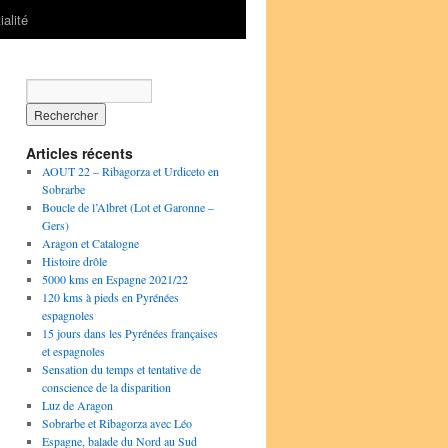
ialité
Articles récents
AOUT 22 – Ribagorza et Urdiceto en
Sobrarbe
Boucle de l’Albret (Lot et Garonne –
Gers)
Aragon et Catalogne
Histoire drôle
5000 kms en Espagne 2021/22
120 kms à pieds en Pyrénées
espagnoles
15 jours dans les Pyrénées françaises
et espagnoles
Sensation du temps et tentative de
conscience de la disparition
Luz de Aragon
Sobrarbe et Ribagorza avec Léo
Espagne, balade du Nord au Sud