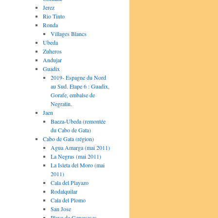
Jerez
Rio Tinto
Ronda
Villages Blancs
Ubeda
Zuheros
Andujar
Guadix
2019- Espagne du Nord
au Sud. Etape 6 : Guadix,
Gorafe, embalse de
Negratin.
Jaen
Baeza-Ubeda (remontée
du Cabo de Gata)
Cabo de Gata (région)
Agua Amarga (mai 2011)
La Negras (mai 2011)
La Isleta del Moro (mai
2011)
Cala del Playazo
Rodalquilar
Cala del Plomo
San Jose
Playa de Genoveses