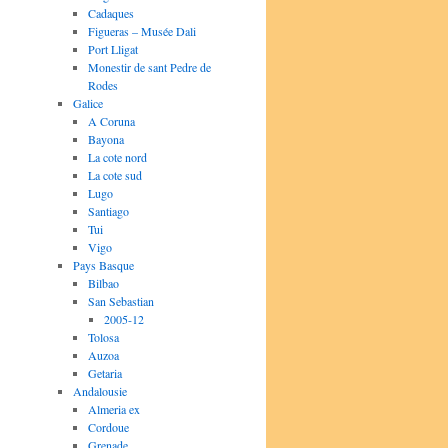
Cadaques
Figueras – Musée Dali
Port Lligat
Monestir de sant Pedre de
Rodes
Galice
A Coruna
Bayona
La cote nord
La cote sud
Lugo
Santiago
Tui
Vigo
Pays Basque
Bilbao
San Sebastian
2005-12
Tolosa
Auzoa
Getaria
Andalousie
Almeria ex
Cordoue
Grenade