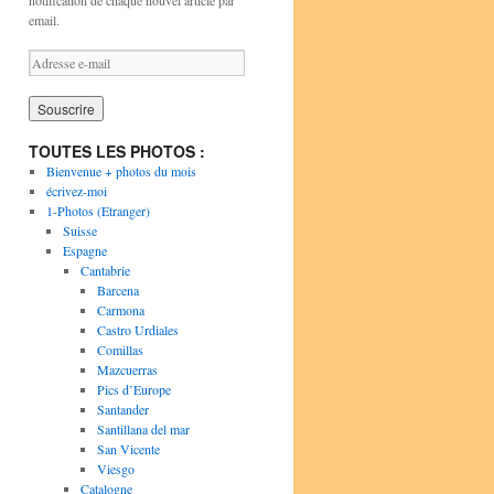
notification de chaque nouvel article par
email.
A
d
r
e
s
TOUTES LES PHOTOS :
s
Bienvenue + photos du mois
e
écrivez-moi
e
1-Photos (Etranger)
-
Suisse
m
Espagne
a
Cantabrie
i
Barcena
l
Carmona
Castro Urdiales
Comillas
Mazcuerras
Pics d’Europe
Santander
Santillana del mar
San Vicente
Viesgo
Catalogne