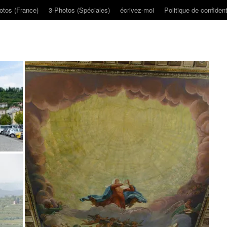
otos (France)
3-Photos (Spéciales)
écrivez-moi
Politique de confident