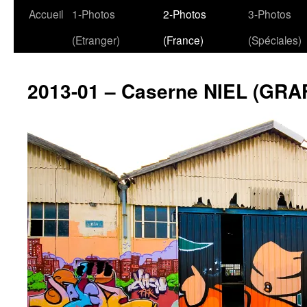
Aller
Accueil
1-Photos
2-Photos
3-Photos
au
(Etranger)
(France)
(Spéciales)
contenu
2013-01 – Caserne NIEL (GRAF