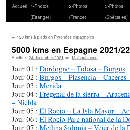
Aller
Accueil
1-Photos
2-Photos
3-Photos
au
(Etranger)
(France)
(Spéciales)
contenu
←
120 kms à pieds en Pyrénées espagnoles
5000 kms en Espagne 2021/22
Publié le
24 décembre 2021
par
Maisoublanco
Jour 01 :
Dordogne – Tolosa – Burgos
Jour 02 :
Burgos – Plasencia – Caceres
Jour 03 :
Merida
Jour 04 :
Fregenal de la sierra – Aracen
– Niebla
Jour 05 :
El Rocio – La Isla Mayor _ Ac
Jour 06 :
El Rocio Parc national de la 
Jour 07 :
Medina Sidonia – Vejer de la F