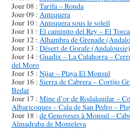
Jour 08 :
Tarifa – Ronda
Jour 09 :
Antequera
Jour 10 :
Antequera sous le soleil
Jour 11 :
El caminito del Rey – El Torca
Jour 12 :
Alhambra de Grenade (Andalo
Jour 13 :
Désert de Gorafe (Andalousie
Jour 14 :
Guadix – La Calahorra – Cerro
del Moro
Jour 15 :
Nijar – Playa El Monsul
Jour 16 :
Sierra de Cabrera – Cortijo G
Bedar
Jour 17 :
Mine d’or de Rodalquilar – Cor
Albaricoques – Cala de San Pedro – Pla
Jour 18 :
de Genoveses à Monsul – Cabo
Almadraba de Monteleva