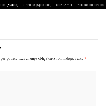
otos (France)
3-Photos (Spéciales)
écrivez-moi
Politique de confident
e
*
 pas publiée.
Les champs obligatoires sont indiqués avec