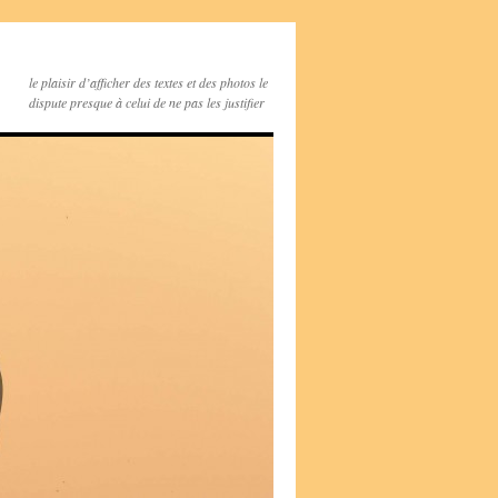
le plaisir d’afficher des textes et des photos le
dispute presque à celui de ne pas les justifier