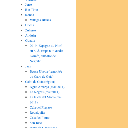
Jerez
Rio Tinto
Ronda
Villages Blancs
Ubeda
Zuheros
Andujar
Guadix
2019- Espagne du Nord
au Sud. Etape 6 : Guadix,
Gorafe, embalse de
Negratin.
Jaen
Baeza-Ubeda (remontée
du Cabo de Gata)
Cabo de Gata (région)
Agua Amarga (mai 2011)
La Negras (mai 2011)
La Isleta del Moro (mai
2011)
Cala del Playazo
Rodalquilar
Cala del Plomo
San Jose
Playa de Genoveses