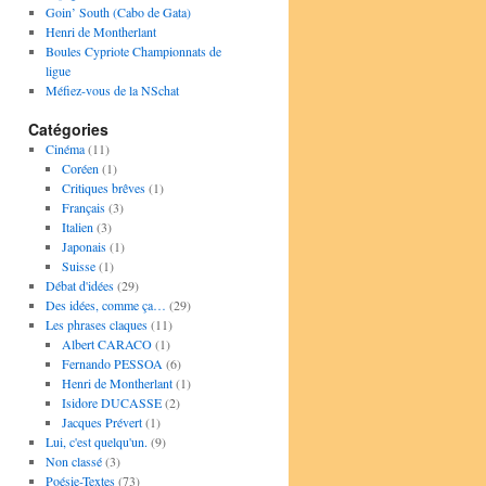
Goin’ South (Cabo de Gata)
Henri de Montherlant
Boules Cypriote Championnats de
ligue
Méfiez-vous de la NSchat
Catégories
Cinéma
(11)
Coréen
(1)
Critiques brêves
(1)
Français
(3)
Italien
(3)
Japonais
(1)
Suisse
(1)
Débat d'idées
(29)
Des idées, comme ça…
(29)
Les phrases claques
(11)
Albert CARACO
(1)
Fernando PESSOA
(6)
Henri de Montherlant
(1)
Isidore DUCASSE
(2)
Jacques Prévert
(1)
Lui, c'est quelqu'un.
(9)
Non classé
(3)
Poésie-Textes
(73)