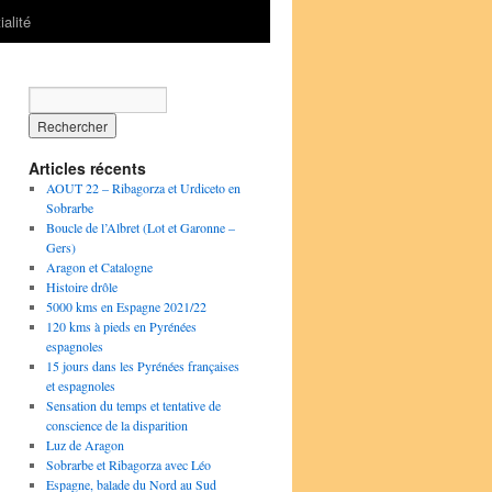
ialité
Articles récents
AOUT 22 – Ribagorza et Urdiceto en
Sobrarbe
Boucle de l’Albret (Lot et Garonne –
Gers)
Aragon et Catalogne
Histoire drôle
5000 kms en Espagne 2021/22
120 kms à pieds en Pyrénées
espagnoles
15 jours dans les Pyrénées françaises
et espagnoles
Sensation du temps et tentative de
conscience de la disparition
Luz de Aragon
Sobrarbe et Ribagorza avec Léo
Espagne, balade du Nord au Sud