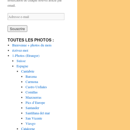
notification de chaque nouvel article par
email.
A
d
r
e
s
TOUTES LES PHOTOS :
s
Bienvenue + photos du mois
e
écrivez-moi
e
1-Photos (Etranger)
-
Suisse
m
Espagne
a
Cantabrie
i
Barcena
l
Carmona
Castro Urdiales
Comillas
Mazcuerras
Pics d’Europe
Santander
Santillana del mar
San Vicente
Viesgo
Catalogne