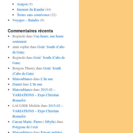
Aragon
(5)
Imouzer du Kandar
(44)
Textes sans connivence
(22)
Voyages – Balades
(9)
Commentaires récents
Roginski
dans
Une heure, une heure
seulement
alain sophie
dans
Goin’ South (Cabo
de Gata)
Roginski
dans
Goin’ South (Cabo de
Gata)
Bougon Thierry
dans
Goin’ South
(Cabo de Gata)
Maisoublanco
dans
L’île nue
Daniel
dans
L’île nue
Maisoublanco
dans
2015-02 –
VARIATIONS – Expo Christian
Bonnefoi
LAUGIER Michèle
dans
2015-02 –
VARIATIONS – Expo Christian
Bonnefoi
Carcau Marie- Pierre ( Sibylle)
dans
Polygone de l’exil
Maisoublanco
dans
Paisaje andaluz