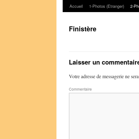
Accueil
1-Photos (Etranger)
2-Ph
Aller
au
Finistère
contenu
Laisser un commentair
Votre adresse de messagerie ne sera
Commentaire