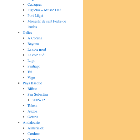
Cadaques
Figueras – Musée Dali
Port Lligat
Monestir de sant Pedre de
Rodes
Galice
A Coruna
Bayona
La cote nord
La cote sud
Lugo
Santiago
Tui
Vigo
Pays Basque
Bilbao
San Sebastian
2005-12
Tolosa
Auzoa
Getaria
Andalousie
Almeria ex
Cordoue
Grenade