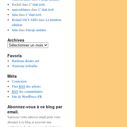
Rachid
dans
C’était écrit.
maisoublanco
dans
C’était écrit.
lutin
dans
C’était écrit.
Roland JACCARD
dans
La tentation
nihiliste
lutin
dans
Paisaje andaluz
Archives
Archives
Favoris
Bardenas-Reales.net
Tourisme Sobrarbe
Méta
Connexion
Flux
RSS
des articles
RSS
des commentaires
Site de WordPress-FR
Abonnez-vous à ce blog par
email.
Saisissez votre adresse email pour vous
abonner à ce blog et recevoir une